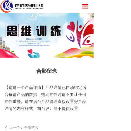
网站首页
끀
课程推荐
了解营训
新闻中心
营训课程
合影留念
营训风采
家长课程
【这是一个产品详情】产品详情已自动绑定后
台每篇产品的数据。拖动控件时请不要让任何
各省基地
控件重叠。请在后台产品管理直接设置好产品
详情的内容样式，前台设计器不提供设置。
在线留言
联系我们
上一个：
合影留念
ꄴ