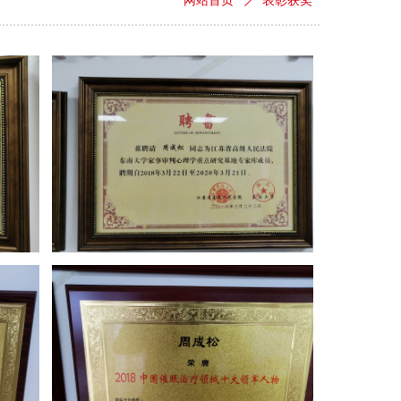
网站首页
ꄲ
表彰获奖