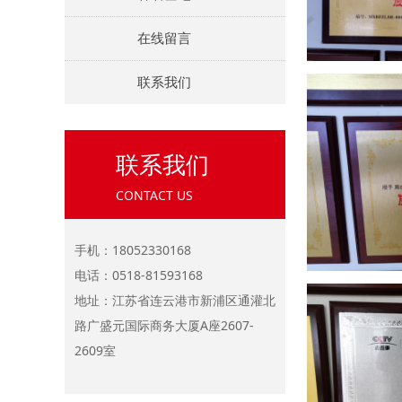
在线留言
联系我们
联系我们
CONTACT US
手机：18052330168
电话：0518-81593168
地址：江苏省连云港市新浦区通灌北
路广盛元国际商务大厦A座2607-
2609室